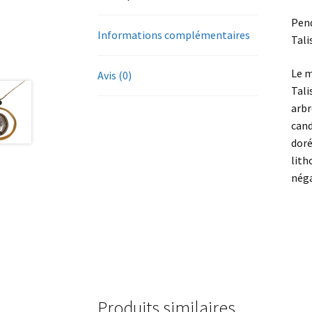
Pend
Informations complémentaires
Tali
Le m
Avis (0)
Tali
arbr
cand
doré
lith
néga
Produits similaires