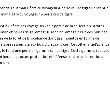
tigre
entif Talisman Hêtre du Voyageur & perle œil de tigre Pendentif
sman Hêtre du Voyageur & perle œil de tigre.
otif « hêtre des Voyageurs » fait partie de la collection “Arbres
sman et perles de gemmes”. Il rend hommage à l’un des plus beau
es de la forêt de Brocéliande dont la silhouette en forme de
élabre ressemble aux bois d’un grand cerf. Ce collier alliel’acier gr
, le fer, à une perle en gemme œil de tigre. Cette gemme, réputée
othérapie procure protection et défense contre les intentions
tives.