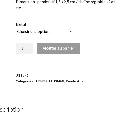
Dimension : pendentif 1,8 x 2,5 cm / chaîne réglable 42 à 
cm
Métal
quantité
Ajouter au panier
de
Pendentif
Talisman
Hêtre
UGS :
ND
du
Catégories :
ARBRES TALISMAN
,
Pendentifs
Voyageur
&
perle
œil
scription
de