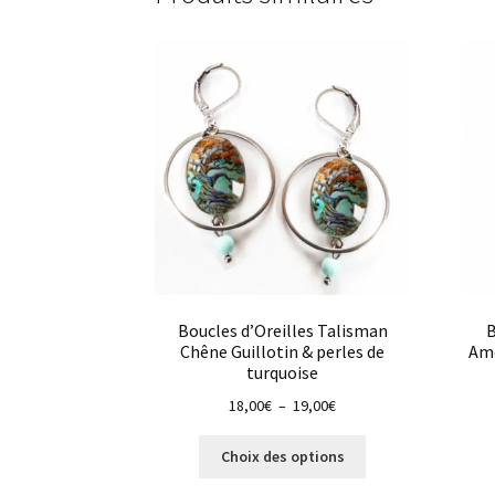
Boucles d’Oreilles Talisman
B
Chêne Guillotin & perles de
Amo
turquoise
Plage
18,00
€
–
19,00
€
de
Ce
prix :
Choix des options
produit
18,00€
a