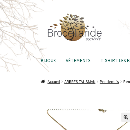
Aller
Aller
à
au
la
contenu
navigation
BIJOUX
VÊTEMENTS
T-SHIRT LES 
Accueil
ARBRES TALISMAN
Pendentifs
Pen
🔍