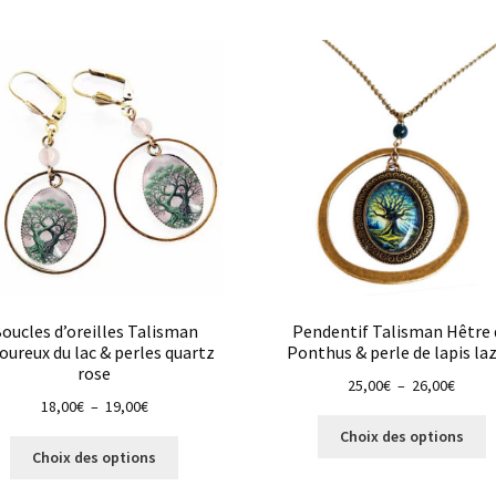
oucles d’oreilles Talisman
Pendentif Talisman Hêtre 
ureux du lac & perles quartz
Ponthus & perle de lapis laz
rose
Plage
25,00
€
–
26,00
€
Plage
18,00
€
–
19,00
€
de
C
de
prix :
Choix des options
Ce
p
prix :
25,00
Choix des options
produit
a
18,00€
à
a