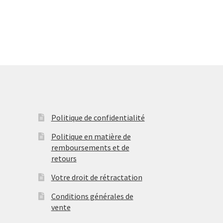
lusieurs
€
ariations.
es
ptions
euvent
tre
hoisies
ur
age
u
Politique de confidentialité
roduit
Politique en matière de
remboursements et de
retours
Votre droit de rétractation
Conditions générales de
vente