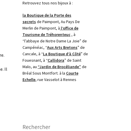
Retrouvez tous nos bijoux à :
la Boutique de la Porte des
secrets
de Paimpont, Au Pays De
Merlin de Paimpont, à
l’office de
Tourisme de Tréhorenteuc
, à
“l’abbaye de Notre Dame La Joie” de
Campénéac, “
Aux Arts Bretons
” de
Cancale, à “
La Boutique d’à Côté
” de
re.
Fouesnant, à “
Callidora
” de Saint
Malo, au
“Jardin de Brocéliande”
de
. Il
Bréal Sous Montfort. à la
Courte
Echelle
, rue Vasselot à Rennes
Rechercher