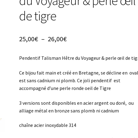
du Voyageur & perle œil
de tigre
Plage
25,00
€
–
26,00
€
de
Pendentif Talisman Hêtre du Voyageur & perle œil de tig
prix :
25,00€
Ce bijou fait main et créé en Bretagne, se décline en ovale
est sans cadnium ni plomb. Ce joli pendentif est
à
accompagné d’une perle ronde oeil de Tigre
26,00€
3 versions sont disponibles en acier argent ou doré, ou
alliage métal en bronze sans plomb ni cadnium
chaîne acier inoxydable 314