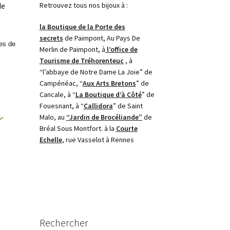
Retrouvez tous nos bijoux à :
de
la Boutique de la Porte des
secrets
de Paimpont, Au Pays De
res de
Merlin de Paimpont, à
l’office de
Tourisme de Tréhorenteuc
, à
“l’abbaye de Notre Dame La Joie” de
Campénéac, “
Aux Arts Bretons
” de
Cancale, à “
La Boutique d’à Côté
” de
Fouesnant, à “
Callidora
” de Saint
Malo, au
“Jardin de Brocéliande”
de
Bréal Sous Montfort. à la
Courte
Echelle
, rue Vasselot à Rennes
Rechercher