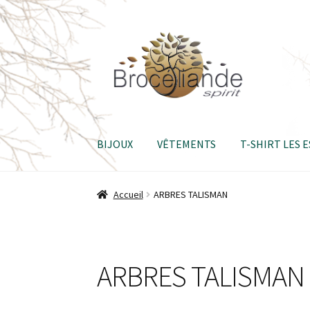
Aller
Aller
à
au
la
contenu
navigation
BIJOUX
VÊTEMENTS
T-SHIRT LES 
Accueil
ARBRES TALISMAN
ARBRES TALISMAN