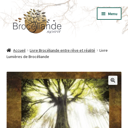
Aller
Aller
Menu
à
au
la
contenu
navigation
BIJOUX
Accueil
Livre Brocéliande entre rêve et réalité
Livre
Lumières de Brocéliande
VÊTEMENTS
T-SHIRT LES ESSENTIELS
LIVRES
🔍
PRESSE