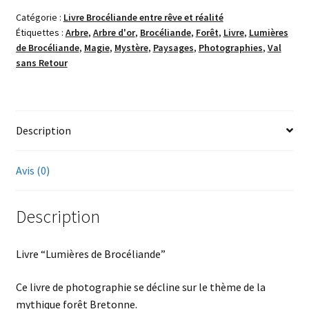
de
Catégorie :
Livre Brocéliande entre rêve et réalité
Brocéliande
Étiquettes :
Arbre
,
Arbre d'or
,
Brocéliande
,
Forêt
,
Livre
,
Lumières
de Brocéliande
,
Magie
,
Mystère
,
Paysages
,
Photographies
,
Val
sans Retour
Description
Avis (0)
Description
Livre “Lumières de Brocéliande”
Ce livre de photographie se décline sur le thème de la
mythique forêt Bretonne.