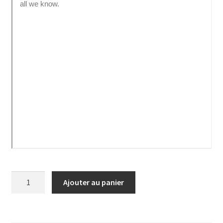
quantité
Ajouter au panier
de
Livre
Lumières