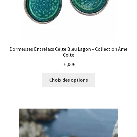
Dormeuses Entrelacs Celte Bleu Lagon – Collection Âme
Celte
16,00
€
Ce
Choix des options
produit
a
plusieurs
variations.
Les
options
peuvent