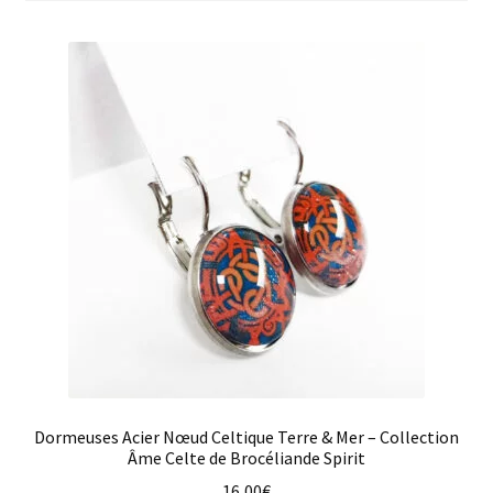
plus
ancien
Dormeuses Acier Nœud Celtique Terre & Mer – Collection
Âme Celte de Brocéliande Spirit
16,00
€