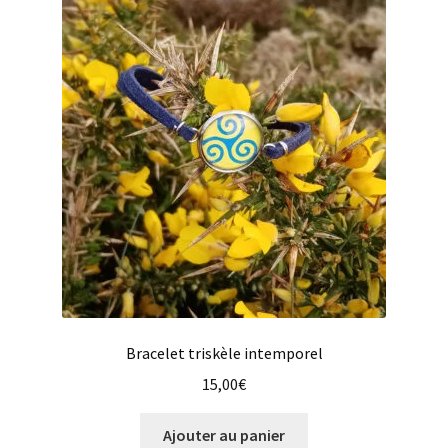
Les
options
peuvent
être
choisies
sur
la
page
du
produit
Bracelet triskèle intemporel
15,00
€
Ajouter au panier