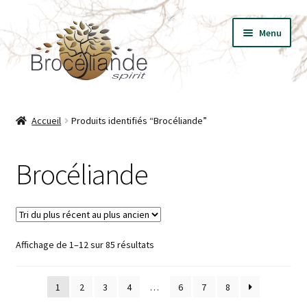
Aller
Aller
Menu
à
au
la
contenu
navigation
BIJOUX
Accueil
Produits identifiés “Brocéliande”
VÊTEMENTS
Brocéliande
T-SHIRT LES ESSENTIELS
LIVRES
Trié
Affichage de 1–12 sur 85 résultats
PRESSE
du
plus
1
2
3
4
…
6
7
8
récent
au