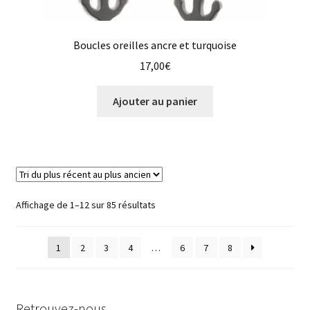
Boucles oreilles ancre et turquoise
17,00
€
Ajouter au panier
Trié
Affichage de 1–12 sur 85 résultats
du
plus
1
2
3
4
…
6
7
8
récent
au
plus
ancien
Retrouvez-nous