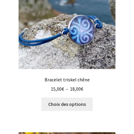
être
choisies
sur
la
page
du
produit
Bracelet triskel chêne
Plage
15,00
€
–
18,00
€
de
Ce
prix :
Choix des options
produit
15,00€
a
à
plusieurs
18,00€
variations.