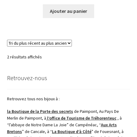
Ajouter au panier
Trié
2 résultats affichés
du
plus
Retrouvez-nous
récent
au
plus
ancien
Retrouvez tous nos bijoux à :
la Boutique de la Porte des secrets
de Paimpont, Au Pays De
Merlin de Paimpont, à
l’office de Tourisme de Tréhorenteuc
, à
“l’abbaye de Notre Dame La Joie” de Campénéac, “
Aux Arts
Bretons
” de Cancale, à “
La Boutique d’à Côté
” de Fouesnant, à