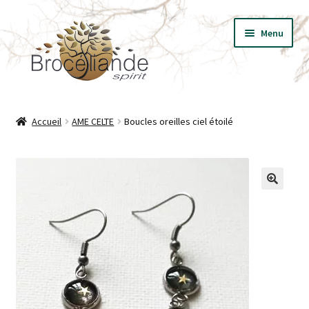
Aller
Aller
Menu
à
au
la
contenu
navigation
BIJOUX
Accueil
AME CELTE
Boucles oreilles ciel étoilé
VÊTEMENTS
T-SHIRT LES ESSENTIELS
🔍
LIVRES
PRESSE