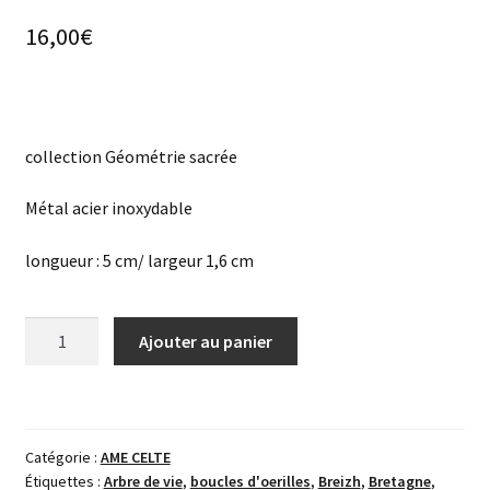
16,00
€
collection Géométrie sacrée
Métal acier inoxydable
longueur : 5 cm/ largeur 1,6 cm
quantité
Ajouter au panier
de
Boucles
oreilles
ciel
Catégorie :
AME CELTE
étoilé
Étiquettes :
Arbre de vie
,
boucles d'oerilles
,
Breizh
,
Bretagne
,