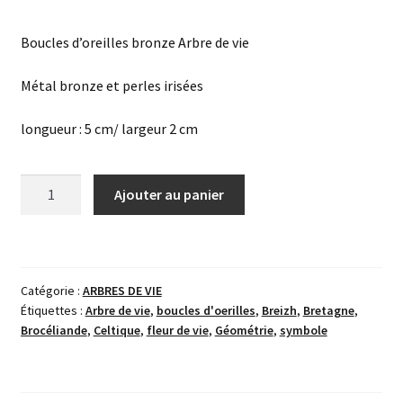
Boucles d’oreilles bronze Arbre de vie
Métal bronze et perles irisées
longueur : 5 cm/ largeur 2 cm
quantité
Ajouter au panier
de
Boucles
oreilles
bronze
Catégorie :
ARBRES DE VIE
Arbre
Étiquettes :
Arbre de vie
,
boucles d'oerilles
,
Breizh
,
Bretagne
,
de
Brocéliande
,
Celtique
,
fleur de vie
,
Géométrie
,
symbole
vie