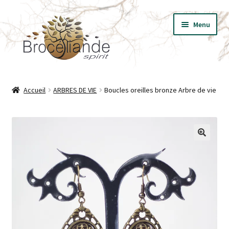
Aller
Aller
Menu
à
au
la
contenu
navigation
BIJOUX
Accueil
ARBRES DE VIE
Boucles oreilles bronze Arbre de vie
VÊTEMENTS
T-SHIRT LES ESSENTIELS
🔍
LIVRES
PRESSE