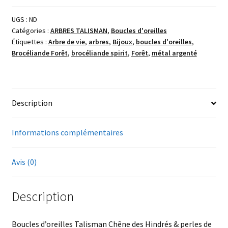
Talisman
UGS :
ND
Chêne
Catégories :
ARBRES TALISMAN
,
Boucles d'oreilles
des
Étiquettes :
Arbre de vie
,
arbres
,
Bijoux
,
boucles d'oreilles
,
Hindrés
Brocéliande Forêt
,
brocéliande spirit
,
Forêt
,
métal argenté
&
perles
de
lave
Description
Informations complémentaires
Avis (0)
Description
Boucles d’oreilles Talisman Chêne des Hindrés & perles de