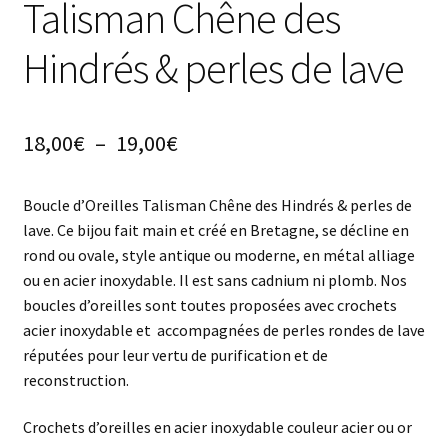
Talisman Chêne des
Hindrés & perles de lave
Plage
18,00
€
–
19,00
€
de
Boucle d’Oreilles Talisman Chêne des Hindrés & perles de
prix :
lave. Ce bijou fait main et créé en Bretagne, se décline en
18,00€
rond ou ovale, style antique ou moderne, en métal alliage
ou en acier inoxydable. Il est sans cadnium ni plomb. Nos
à
boucles d’oreilles sont toutes proposées avec crochets
19,00€
acier inoxydable et accompagnées de perles rondes de lave
réputées pour leur vertu de purification et de
reconstruction.
Crochets d’oreilles en acier inoxydable couleur acier ou or