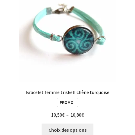
Bracelet femme triskell chêne turquoise
PROMO !
Plage
10,50
€
–
10,80
€
de
Ce
prix :
Choix des options
produit