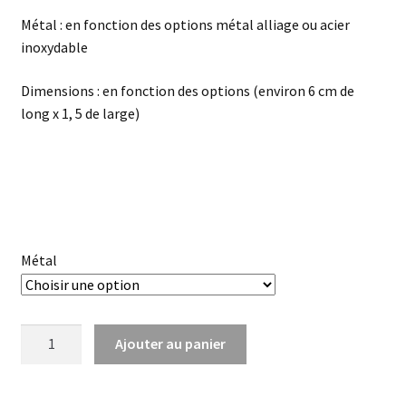
Métal : en fonction des options métal alliage ou acier
inoxydable
Dimensions : en fonction des options (environ 6 cm de
long x 1, 5 de large)
Métal
quantité
Ajouter au panier
de
Boucles
d'oreilles