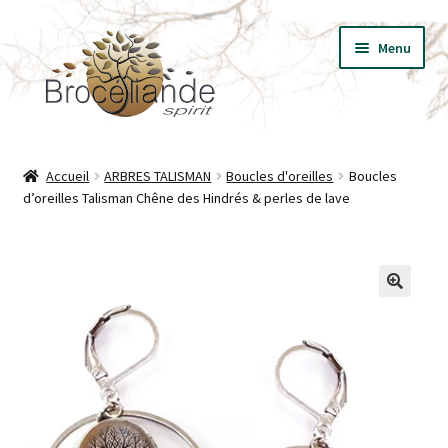
Aller
Aller
Menu
à
au
la
contenu
navigation
BIJOUX
Accueil
ARBRES TALISMAN
Boucles d'oreilles
Boucles
d’oreilles Talisman Chêne des Hindrés & perles de lave
VÊTEMENTS
T-SHIRT LES ESSENTIELS
LIVRES
🔍
PRESSE