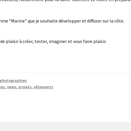
me “Marine” que je souhaite développer et diffuser sur la côte.
 plaisir à créer, tester, imaginer et vous faire plaisir.
photographies
tes
,
news
,
projets
,
vêtements