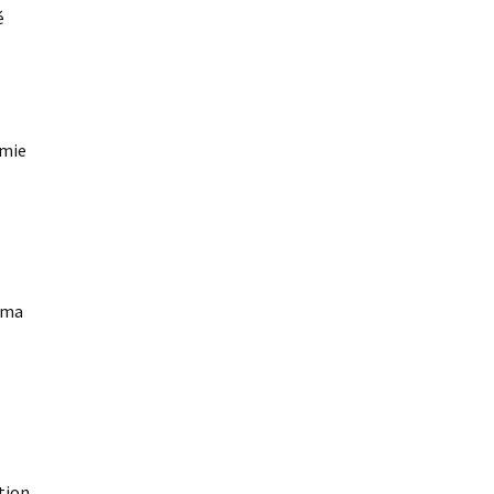
é
amie
s ma
tion