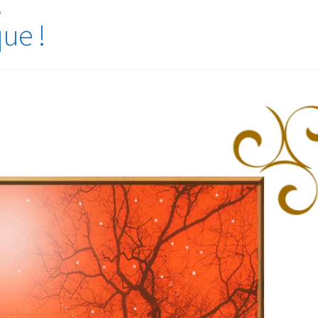
L
que !