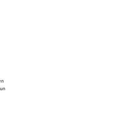
en
’un