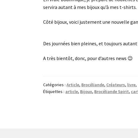
servira autant à mes bijoux qu’à mes t-shirts.
Côté bijoux, voici justement une nouvelle gam
Des journées bien pleines, et toujours autant de
A très bientôt, donc, pour d’autres news 😉
Catégories :
Article
,
Brocéliande
,
Créateurs
,
livre
,
Étiquettes :
article
,
Bijoux
,
Brocéliande Spirit
,
car