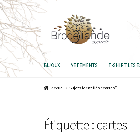
Aller
Aller
à
au
la
contenu
navigation
BIJOUX
VÊTEMENTS
T-SHIRT LES 
Accueil
Sujets identifiés “cartes”
Étiquette :
cartes