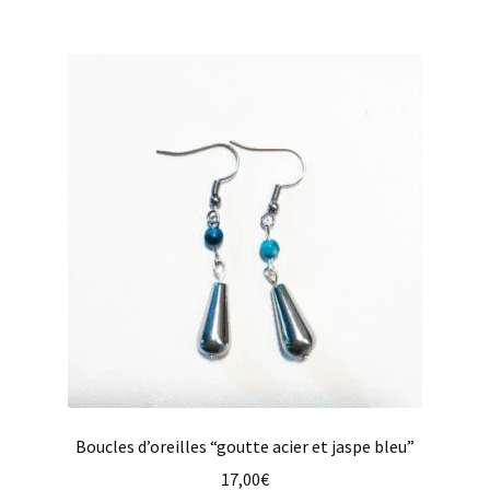
plusieurs
variations.
Les
options
peuvent
être
choisies
sur
la
page
du
produit
Boucles d’oreilles “goutte acier et jaspe bleu”
17,00
€