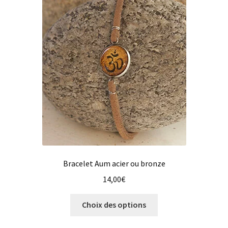
Bracelet Aum acier ou bronze
14,00
€
Ce
Choix des options
produit
a