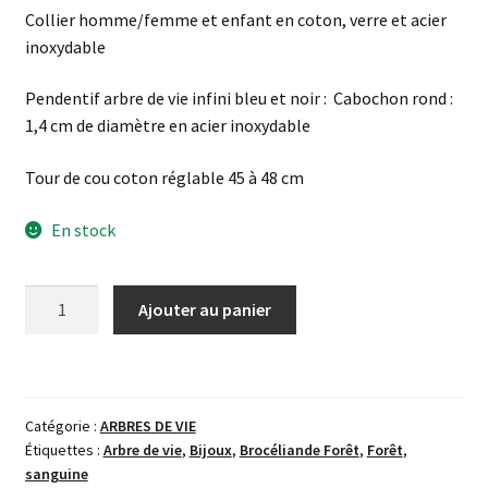
Collier homme/femme et enfant en coton, verre et acier
inoxydable
Pendentif arbre de vie infini bleu et noir : Cabochon rond :
1,4 cm de diamètre en acier inoxydable
Tour de cou coton réglable 45 à 48 cm
En stock
quantité
Ajouter au panier
de
Collier
arbre
de
Catégorie :
ARBRES DE VIE
vie
Étiquettes :
Arbre de vie
,
Bijoux
,
Brocéliande Forêt
,
Forêt
,
infini
sanguine