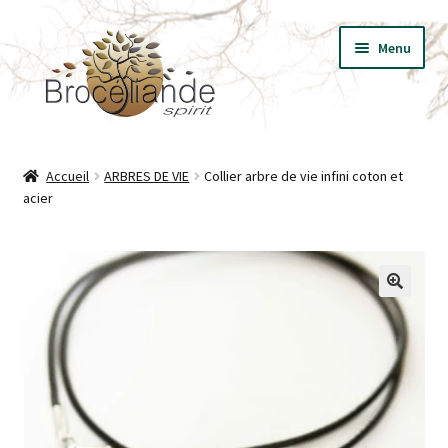
Aller
Aller
Menu
à
au
la
contenu
navigation
BIJOUX
Accueil
ARBRES DE VIE
Collier arbre de vie infini coton et
acier
VÊTEMENTS
T-SHIRT LES ESSENTIELS
LIVRES
🔍
PRESSE