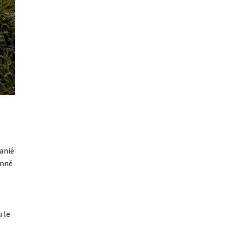
manié
onné
 le