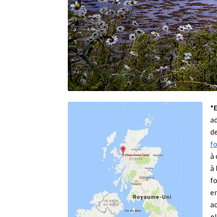
*
a
d
f
à 
à 
f
e
a
p