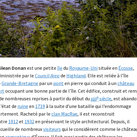
Eilean Donan
est une petite
île
du
Royaume-Uni
située en
Écosse
,
dministrée par le
Council Area
de
Highland
. Elle est reliée à l’île
e
Grande-Bretagne
par un
pont
en pierre qui conduit à un
château
ort
occupant une bonne partie de l’île. Cet édifice, construit et re
e
de nombreuses reprises à partir du début du
xiii
siècle
, est aband
l’état de
ruine
en
1719
à la suite d’une bataille qui l’endommage
ortement. Racheté par le
clan MacRae
, il est reconstruit
ntre
1912
et
1932
en préservant le style architectural. Depuis, il
ccueille de nombreux
visiteurs
qui le considèrent comme le château
lus
romantique
d’Écosse. Il fait aussi partie des châteaux les