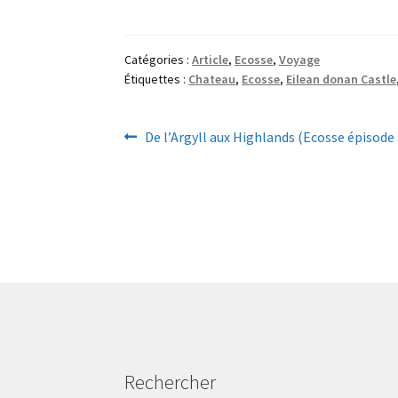
Catégories :
Article
,
Ecosse
,
Voyage
Étiquettes :
Chateau
,
Ecosse
,
Eilean donan Castle
Navigation
Article
De l’Argyll aux Highlands (Ecosse épisode 
précédent :
de
l’article
Rechercher