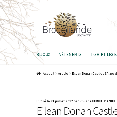
Aller
Aller
à
au
la
contenu
navigation
BIJOUX
VÊTEMENTS
T-SHIRT LES 
Accueil
Article
Eilean Donan Castle : S’il ne 
Publié le
21 juillet 2017
par
viviane FEDIEU DANIEL
Eilean Donan Castle 