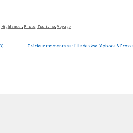
,
Highlander
,
Photo
,
Tourisme
,
Voyage
Article
3)
Précieux moments sur l’Ile de skye (épisode 5 Ecoss
suivant :