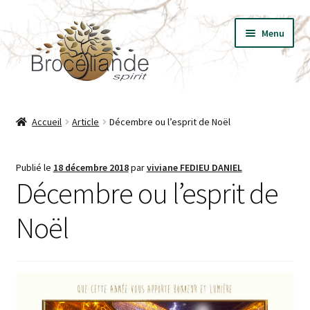
Aller
Aller
Menu
à
au
la
contenu
navigation
BIJOUX
Accueil
Article
Décembre ou l’esprit de Noël
VÊTEMENTS
Publié le
18 décembre 2018
par
viviane FEDIEU DANIEL
T-SHIRT LES ESSENTIELS
Décembre ou l’esprit de
LIVRES
Noël
PRESSE