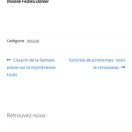
Viviane Fedieu Daniel
Catégorie :
Article
Navigation
Article
Article
L’esprit de la Samain
Solstice de printemps : voici
précédent :
suivant :
plane sur la mystérieuse
le renouveau
de
forêt
l’article
Retrouvez-nous