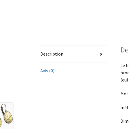
De
Description
Le h
Avis (0)
broc
(qui
Moti
méta
Dime