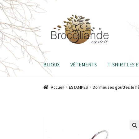
Aller
Aller
à
au
la
contenu
navigation
BIJOUX
VÊTEMENTS
T-SHIRT LES 
Accueil
ESTAMPES
Dormeuses gouttes le h
🔍