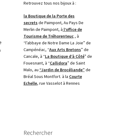
Retrouvez tous nos bijoux à :
la Boutique de la Porte des
secrets
de Paimpont, Au Pays De
Merlin de Paimpont, à
l’office de
Tourisme de Tréhorenteuc
, à
e
“l’abbaye de Notre Dame La Joie” de
Campénéac, “
Aux Arts Bretons
” de
a
Cancale, à “
La Boutique d’à Côté
” de
Fouesnant, à “
Callidora
” de Saint
Malo, au
“Jardin de Brocéliande”
de
Bréal Sous Montfort. à la
Courte
Echelle
, rue Vasselot à Rennes
Rechercher