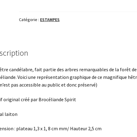
gouttes
le
Catégorie :
ESTAMPES
hêtre
des
voyageurs
scription
être candélabre, fait partie des arbres remarquables de la forêt de
éliande. Voici une représentation graphique de ce magnifique hêt
 n’est pas accessible au public et donc préservé)
f original créé par Brocéliande Spirit
l laiton
nsion : plateau 1,3 x 1, 8 cm mm/ Hauteur 2,5 cm