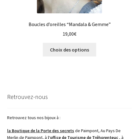
Boucles d’oreilles “Mandala & Gemme”
19,00
€
Ce
Choix des options
produit
a
plusieurs
variations.
Les
options
Retrouvez-nous
peuvent
être
choisies
Retrouvez tous nos bijoux à :
sur
la Boutique de la Porte des secrets
de Paimpont, Au Pays De
la
Merlin de Paimpont, à
l’office de Tourisme de Tréhorenteuc
, à