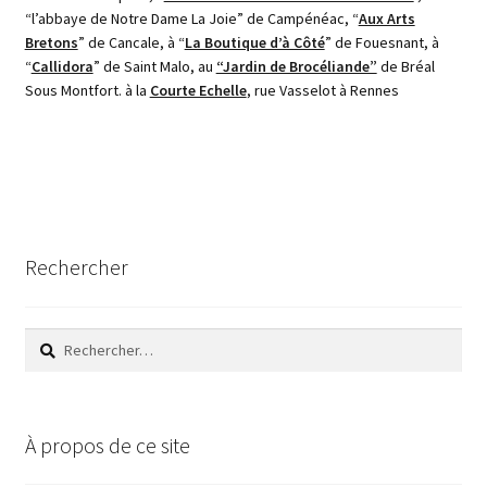
page
“l’abbaye de Notre Dame La Joie” de Campénéac, “
Aux Arts
du
Bretons
” de Cancale, à “
La Boutique d’à Côté
” de Fouesnant, à
produit
“
Callidora
” de Saint Malo, au
“Jardin de Brocéliande”
de Bréal
Sous Montfort. à la
Courte Echelle
, rue Vasselot à Rennes
Rechercher
Rechercher :
À propos de ce site