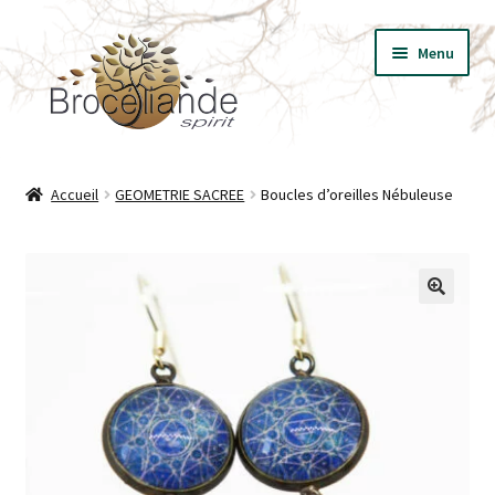
Aller
Aller
Menu
à
au
la
contenu
navigation
BIJOUX
Accueil
GEOMETRIE SACREE
Boucles d’oreilles Nébuleuse
VÊTEMENTS
T-SHIRT LES ESSENTIELS
🔍
LIVRES
PRESSE