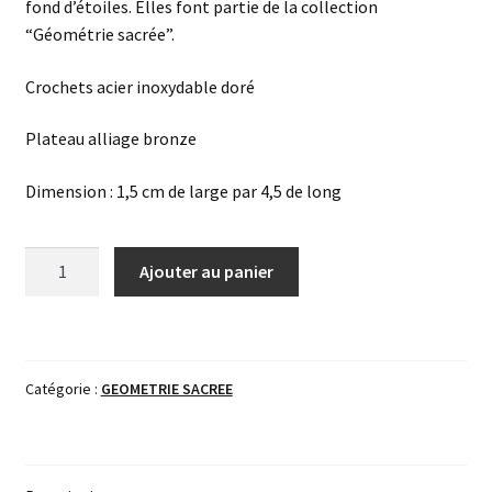
fond d’étoiles. Elles font partie de la collection
“Géométrie sacrée”.
Crochets acier inoxydable doré
Plateau alliage bronze
Dimension : 1,5 cm de large par 4,5 de long
quantité
Ajouter au panier
de
Boucles
d'oreilles
Nébuleuse
Catégorie :
GEOMETRIE SACREE