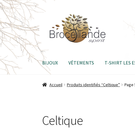
Aller
Aller
à
au
la
contenu
navigation
BIJOUX
VÊTEMENTS
T-SHIRT LES 
Accueil
Produits identifiés “Celtique”
Page 
Celtique