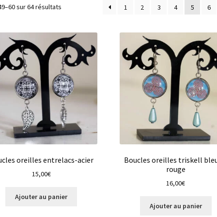
Trié
49–60 sur 64 résultats
1
2
3
4
5
6
du
plus
récent
au
plus
ancien
cles oreilles entrelacs-acier
Boucles oreilles triskell ble
rouge
15,00
€
16,00
€
Ajouter au panier
Ajouter au panier