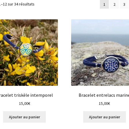
Trié
1–12 sur 34 résultats
1
2
3
du
plus
récent
au
plus
ancien
racelet triskèle intemporel
Bracelet entrelacs marin
15,00
€
15,00
€
Ajouter au panier
Ajouter au panier