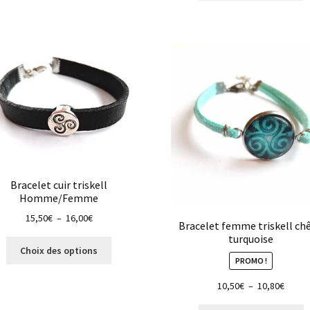
a
p
v
L
o
p
ê
c
s
la
p
d
Bracelet cuir triskell
p
Homme/Femme
Plage
15,50
€
–
16,00
€
Bracelet femme triskell ch
de
turquoise
Ce
prix :
Choix des options
produit
PROMO !
15,50€
a
à
Plage
10,50
€
–
10,80
€
plusieurs
16,00€
de
variations.