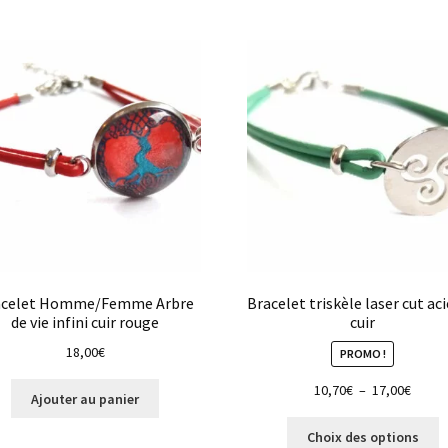
acelet Homme/Femme Arbre
Bracelet triskèle laser cut aci
de vie infini cuir rouge
cuir
18,00
€
PROMO !
Plage
10,70
€
–
17,00
€
Ajouter au panier
de
C
prix :
Choix des options