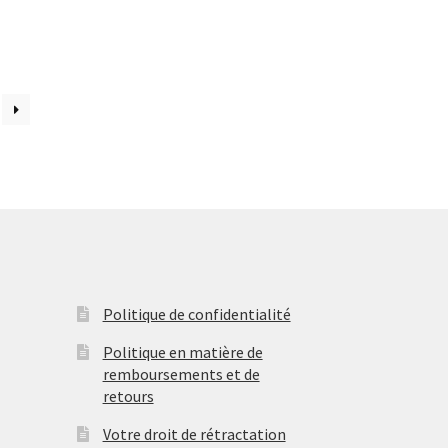
e
roduit
€
lusieurs
€
ariations.
es
ptions
euvent
tre
hoisies
ur
age
u
roduit
Politique de confidentialité
Politique en matière de
remboursements et de
retours
Votre droit de rétractation