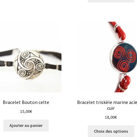
p
10,70
a
à
p
17,00
v
L
o
p
ê
c
s
la
p
d
p
Bracelet Bouton celte
Bracelet triskèle marine acie
cuir
15,00
€
18,00
€
Ajouter au panier
C
Choix des options
p