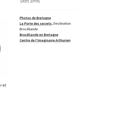
Sites amis
roduit
€
lusieurs
€
ariations.
Photos de Bretagne
es
La Porte des secrets,
Destination
ptions
Brocéliande
euvent
Brocéliande en Bretagne
tre
Centre de l’Imaginaire Arthurien
hoisies
ur
age
u
roduit
r et
e
roduit