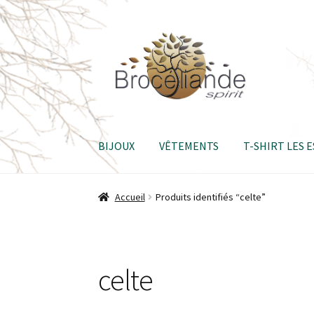
Aller
Aller
à
au
la
contenu
navigation
BIJOUX
VÊTEMENTS
T-SHIRT LES 
Accueil
Produits identifiés “celte”
celte