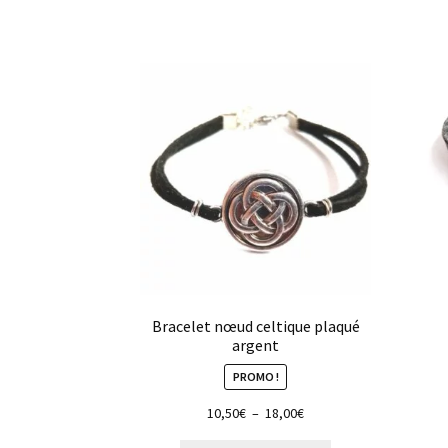
Bracelet nœud celtique plaqué
argent
PROMO !
Plage
10,50
€
–
18,00
€
de