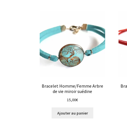
plusieurs
18,00€
variations.
Les
options
peuvent
être
choisies
sur
la
page
du
produit
Bracelet Homme/Femme Arbre
Br
de vie miroir suédine
15,00
€
Ajouter au panier