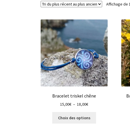
Affichage de 
Bracelet triskel chêne
B
Plage
15,00
€
–
18,00
€
de
Ce
prix :
Choix des options
produit
15,00€
a
à