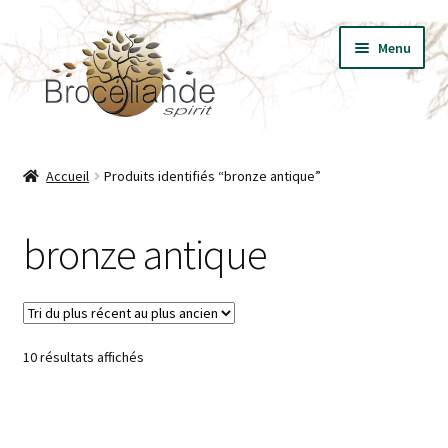
Aller
Aller
Menu
à
au
la
contenu
navigation
BIJOUX
Accueil
Produits identifiés “bronze antique”
VÊTEMENTS
bronze antique
T-SHIRT LES ESSENTIELS
LIVRES
Trié
10 résultats affichés
PRESSE
du
plus
récent
au