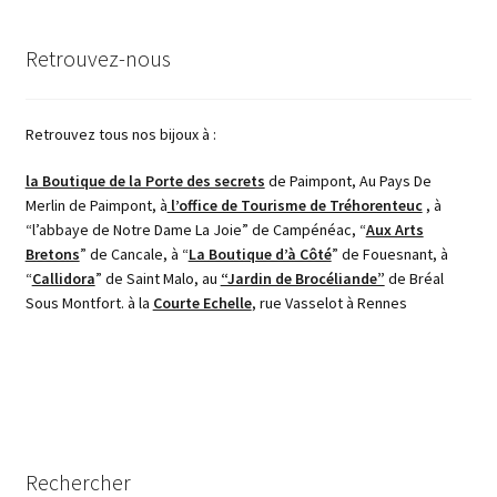
du
plus
Retrouvez-nous
récent
au
plus
ancien
Retrouvez tous nos bijoux à :
la Boutique de la Porte des secrets
de Paimpont, Au Pays De
Merlin de Paimpont, à
l’office de Tourisme de Tréhorenteuc
, à
“l’abbaye de Notre Dame La Joie” de Campénéac, “
Aux Arts
Bretons
” de Cancale, à “
La Boutique d’à Côté
” de Fouesnant, à
“
Callidora
” de Saint Malo, au
“Jardin de Brocéliande”
de Bréal
Sous Montfort. à la
Courte Echelle
, rue Vasselot à Rennes
Rechercher