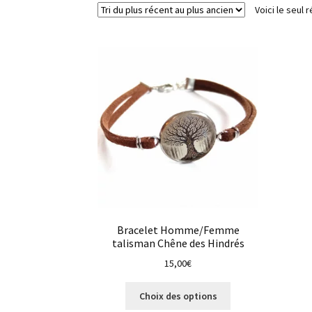
Voici le seul r
Bracelet Homme/Femme
talisman Chêne des Hindrés
15,00
€
Ce
Choix des options
produit