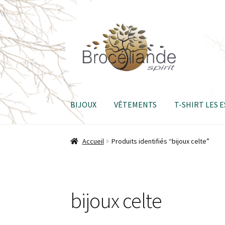
Aller
Aller
à
au
la
contenu
navigation
BIJOUX
VÊTEMENTS
T-SHIRT LES 
Accueil
Produits identifiés “bijoux celte”
bijoux celte